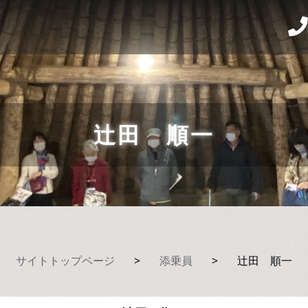
辻田 順一
サイトトップページ
>
添乗員
>
辻田 順一