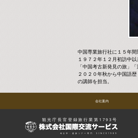
中国専業旅行社に１５年間
１９７２年１２月初訪中以
「中国考古新発見の旅」「
２０２０年秋から中国語歴
の講師を担当。
会社案内
観光庁長官登録旅行業第1793号
考古学・遺跡ツアー専門
SINCE1989