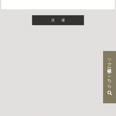
ころによります。この約款に定めのない事項
については、法令又は一般に確立された慣習
によります。
当社が法令に反せず、かつ、旅行者の不利に
ならない範囲で書面により特約を結んだとき
は、前項の規定にかかわらず、その特約が優
先します。
（用語の定義）
ツアー検索はこちら
第二条
この約款で「募集型企画旅行」とは、当社
が、旅行者の募集のためにあらかじめ、旅行
の目的地及び日程、旅行者が提供を受けるこ
とができる運送又は宿泊のサービスの内容並
びに旅行者が当社に支払うべき旅行代金の額
を定めた旅行に関する計画を作成し、これに