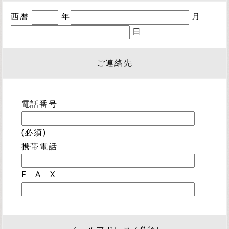
西暦
年
月
日
ご連絡先
電話番号
(必須)
携帯電話
F A X