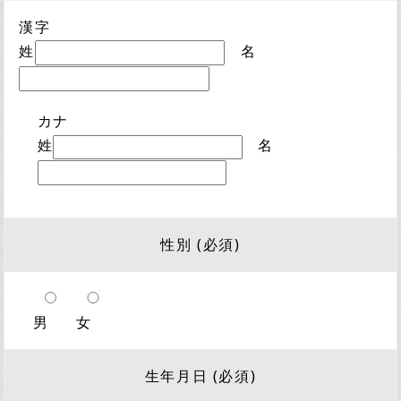
漢字
姓
名
カナ
姓
名
性別 (必須)
男
女
生年月日 (必須)