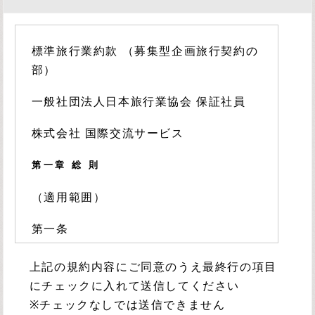
標準旅行業約款 （募集型企画旅行契約の
部）
一般社団法人日本旅行業協会 保証社員
株式会社 国際交流サービス
第一章 総 則
（適用範囲）
第一条
当社が旅行者との間で締結する募集型企画旅
上記の規約内容にご同意のうえ最終行の項目
行に関する契約（以下「募集型企画旅行契
にチェックに入れて送信してください
約」といいます。）は、この約款の定めると
※チェックなしでは送信できません