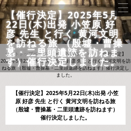
【催行決定】2025年5月
22日(木)出発 小笠原 好
彦 先生 と行く 黄河文明
を訪ねる旅 （殷墟・曹操
墓・二里頭遺跡を訪ねま
サイトトップページ
>
NEWS
>
【催行決定】
す）催行決定しました。
2025年5月22日(木)出発 小笠原 好彦 先生 と行く 黄河文明を訪
ねる旅 （殷墟・曹操墓・二里頭遺跡を訪ねます）催行決定し
ました。
【催行決定】2025年5月22日(木)出発 小笠
原 好彦 先生 と行く 黄河文明を訪ねる旅
（殷墟・曹操墓・二里頭遺跡を訪ねます）
催行決定しました。