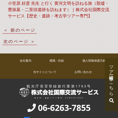
小笠原 好彦 先生 と行く 黄河文明を訪ねる旅（殷墟・
曹操墓・二里頭遺跡を訪ねます） | 株式会社国際交流
サービス【歴史・遺跡・考古学ツアー専門】
前のページ
次のページ
会社案内
標識・約款
個人情報保護方針
ツアー検索はこちら
当サイトについて
お問い合わせ
観光庁長官登録旅行業第1793号
考古学・遺跡ツアー専門
SINCE1989
06-6263-7855