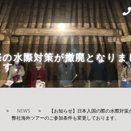
際の水際対策が撤廃となりま
ます。
>
NEWS
>
【お知らせ】日本入国の際の水際対策
弊社海外ツアーのご参加条件も変更しております。