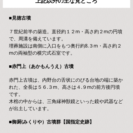
上記以外の主な見どころ
■見徳古墳
７世紀前半の築造。直径約１２m・高さ約２mの円墳
で、周溝を備えています。
埋葬施設は南側に入口をもつ奥行約8.３m・高さ約２
mの両袖型の横穴式石室です。
■赤門上（あかもんうえ）古墳
赤門上古墳は、内野台の舌状にのびる台地の端に築か
れた、全長は５６.３m、高さは４.９mの前方後円墳
です。
木棺の中からは、三角縁神獣鏡といった鏡や武器など
が出土しています。
■御厨(みくりや）古墳群【国指定史跡】