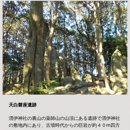
天白磐座遺跡
渭伊神社の裏山の薬師山の山頂にある遺跡で渭伊神社
の敷地内にあり、古墳時代からの巨岩が約４０m四方