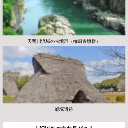
天竜川流域の古墳群（御厨古墳群）
蜆塚遺跡