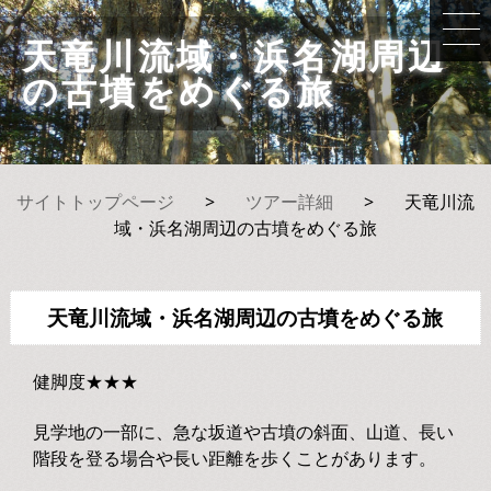
天竜川流域・浜名湖周辺
の古墳をめぐる旅
サイトトップページ
>
ツアー詳細
>
天竜川流
域・浜名湖周辺の古墳をめぐる旅
天竜川流域・浜名湖周辺の古墳をめぐる旅
健脚度★★★
見学地の一部に、急な坂道や古墳の斜面、山道、長い
階段を登る場合や長い距離を歩くことがあります。